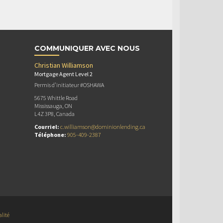
COMMUNIQUER AVEC NOUS
Christian Williamson
Mortgage Agent Level 2
Permis d’initiateur #OSHAWA
5675 Whittle Road
Mississauga, ON
L4Z 3P8, Canada
Courriel:
c.williamson@dominionlending.ca
Téléphone:
905-409-2387
alité