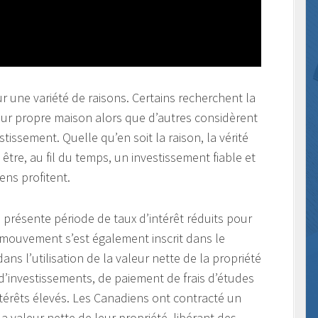
 une variété de raisons. Certains recherchent la
leur propre maison alors que d’autres considèrent
issement. Quelle qu’en soit la raison, la vérité
 être, au fil du temps, un investissement fiable et
ns profitent.
a présente période de taux d’intérêt réduits pour
 mouvement s’est également inscrit dans le
ns l’utilisation de la valeur nette de la propriété
 d’investissements, de paiement de frais d’études
térêts élevés. Les Canadiens ont contracté un
 valeur nette de leur propriété, libérant des