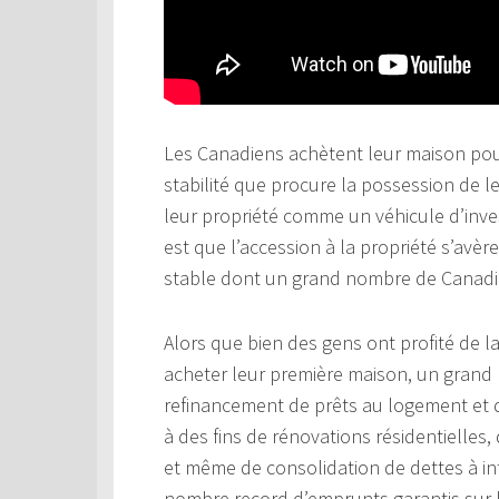
Les Canadiens achètent leur maison pour
stabilité que procure la possession de 
leur propriété comme un véhicule d’invest
est que l’accession à la propriété s’avère
stable dont un grand nombre de Canadie
Alors que bien des gens ont profité de l
acheter leur première maison, un grand
refinancement de prêts au logement et da
à des fins de rénovations résidentielles,
et même de consolidation de dettes à in
nombre record d’emprunts garantis sur la