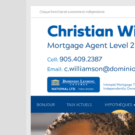
Chaque franchise est autonome et indépendante
BONJOUR
TAUX ACTUELS
HYPOTHÈQUES