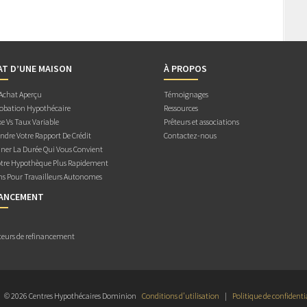
AT D’UNE MAISON
À PROPOS
 Achat Aperçu
Témoignages
obation Hypothécaire
Ressources
e Vs Taux Variable
Prêteurs et associations
dre Votre Rapport De Crédit
Contactez-nous
ner La Durée Qui Vous Convient
otre Hypothèque Plus Rapidement
ns Pour Travailleurs Autonomes
NANCEMENT
teurs de refinancement
© 2026 Centres Hypothécaires Dominion
Conditions d’utilisation
|
Politique de confidenti