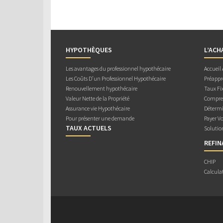
HYPOTHÈQUES
L’ACH
Les avantages du professionnel hypothécaire
Accueil
Les Coûts D’un Professionnel Hypothécaire
Préappr
Renouvellement hypothécaire
Taux Fix
Valeur Nette de la Propriété
Compren
Assurance vie Hypothécaire
Détermi
Pour présenter une demande
Payer V
TAUX ACTUELS
Solutio
REFI
CHIP
Calcula