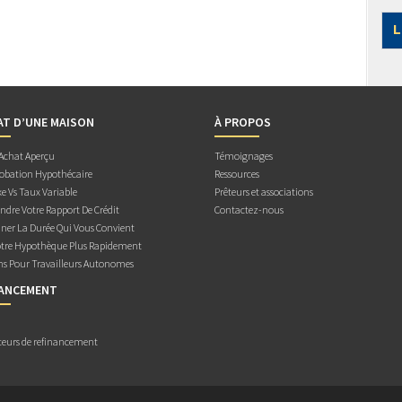
L
AT D’UNE MAISON
À PROPOS
 Achat Aperçu
Témoignages
obation Hypothécaire
Ressources
e Vs Taux Variable
Prêteurs et associations
dre Votre Rapport De Crédit
Contactez-nous
ner La Durée Qui Vous Convient
otre Hypothèque Plus Rapidement
ns Pour Travailleurs Autonomes
NANCEMENT
teurs de refinancement