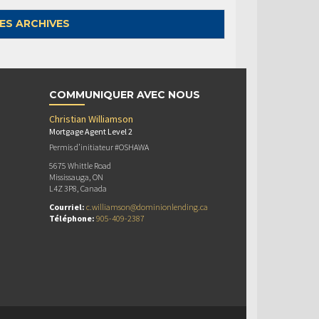
ES ARCHIVES
COMMUNIQUER AVEC NOUS
Christian Williamson
Mortgage Agent Level 2
Permis d’initiateur #OSHAWA
5675 Whittle Road
Mississauga, ON
L4Z 3P8, Canada
Courriel:
c.williamson@dominionlending.ca
Téléphone:
905-409-2387