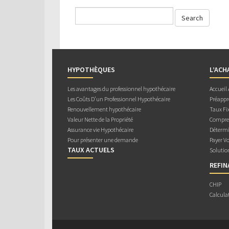
HYPOTHÈQUES
L’ACH
Les avantages du professionnel hypothécaire
Accueil
Les Coûts D’un Professionnel Hypothécaire
Préappr
Renouvellement hypothécaire
Taux Fix
Valeur Nette de la Propriété
Compren
Assurance vie Hypothécaire
Détermi
Pour présenter une demande
Payer V
TAUX ACTUELS
Solutio
REFI
CHIP
Calcula